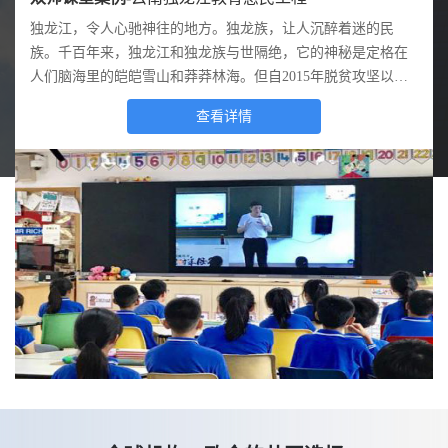
国家质检总局，全称中华人民共和国国家质量监督检验检疫总
独龙江，令人心驰神往的地方。独龙族，让人沉醉着迷的民
某某县下辖16个镇。为整合党群服务资源，加强党员凝聚力，
国家电网公司，成立于2002年12月29日，是经过国务院同意进
四川省人民医院（以下简称“省医院”），建于1941年，前身四
人武部全称为人民武装警察部队，主要职责是负责辖区内的警
局，是我国国务院主管全国质量、计量、出入境商品检验、出
族。千百年来，独龙江和独龙族与世隔绝，它的神秘是定格在
提高办事效率，某某县政府在全县率先推广应用智慧党建系
行国家授权投资的机构和国家控股公司的试点单位。公司作为
川省公立医院是中央大学医学院附属医院，1952年正式命名为
卫、守护、守卫、看守、纠察、巡逻、抢险和处理突发事件及
入境卫生检疫、出入境动植物检疫、进出口食品安全和认证认
人们脑海里的皑皑雪山和莽莽林海。但自2015年脱贫攻坚以来
统。
关系国家能源安全和国民经济命脉的国有重要骨干企业，以建
四川省人民医院，1989年被评为首批国家三级甲等医院，实力
大型群众活动的安全保卫。该人武部队非常重视信息化建设，
可、标准化等工作，并行使行政执法职能的正部级国务院直属
这里发生了翻天覆地的变化，在上级党委政府和主管部门的高
设和运营电网为核心业务，承担着保障更安全、更经济、更清
毋庸置疑。近年来，省医院不断加强科学技术投入努力提高医
日常训练、演练都突出信息战训练。
查看详情
查看详情
查看详情
查看详情
查看详情
查看详情
机构。
度重视下，教育事业也开始有所发展。
洁、可持续的电力供应的基本使命。经营区域覆盖全国26个省
疗信息化水平，并取得了显著的社会效益。
（自治区、直辖市），覆盖国土面积的88%，供电人口超过11
亿人，公司员工总量超过186万人。