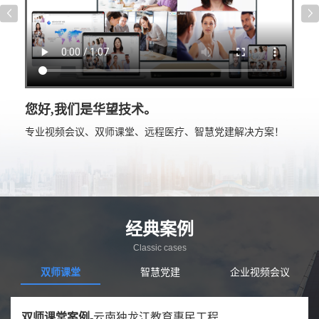
您好,我们是华望技术。
专业视频会议、双师课堂、远程医疗、智慧党建解决方案！
经典案例
Classic cases
双师课堂
智慧党建
企业视频会议
政府视频会议案例-
双师课堂案例-
智慧党建案例-
企业视频会议-
远程医疗案例-
应急指挥-
湖北某人武部
云南独龙江教育惠民工程
广东某某县政府
国家电网
四川省人民医院
国家质检总局