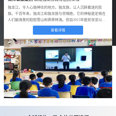
国家质检总局，全称中华人民共和国国家质量监督检验检疫总
独龙江，令人心驰神往的地方。独龙族，让人沉醉着迷的民
某某县下辖16个镇。为整合党群服务资源，加强党员凝聚力，
国家电网公司，成立于2002年12月29日，是经过国务院同意进
四川省人民医院（以下简称“省医院”），建于1941年，前身四
人武部全称为人民武装警察部队，主要职责是负责辖区内的警
局，是我国国务院主管全国质量、计量、出入境商品检验、出
族。千百年来，独龙江和独龙族与世隔绝，它的神秘是定格在
提高办事效率，某某县政府在全县率先推广应用智慧党建系
行国家授权投资的机构和国家控股公司的试点单位。公司作为
川省公立医院是中央大学医学院附属医院，1952年正式命名为
卫、守护、守卫、看守、纠察、巡逻、抢险和处理突发事件及
入境卫生检疫、出入境动植物检疫、进出口食品安全和认证认
人们脑海里的皑皑雪山和莽莽林海。但自2015年脱贫攻坚以来
统。
关系国家能源安全和国民经济命脉的国有重要骨干企业，以建
四川省人民医院，1989年被评为首批国家三级甲等医院，实力
大型群众活动的安全保卫。该人武部队非常重视信息化建设，
可、标准化等工作，并行使行政执法职能的正部级国务院直属
这里发生了翻天覆地的变化，在上级党委政府和主管部门的高
设和运营电网为核心业务，承担着保障更安全、更经济、更清
毋庸置疑。近年来，省医院不断加强科学技术投入努力提高医
日常训练、演练都突出信息战训练。
查看详情
查看详情
查看详情
查看详情
查看详情
查看详情
机构。
度重视下，教育事业也开始有所发展。
洁、可持续的电力供应的基本使命。经营区域覆盖全国26个省
疗信息化水平，并取得了显著的社会效益。
（自治区、直辖市），覆盖国土面积的88%，供电人口超过11
亿人，公司员工总量超过186万人。