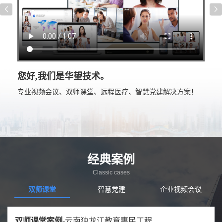
您好,我们是华望技术。
专业视频会议、双师课堂、远程医疗、智慧党建解决方案！
经典案例
Classic cases
双师课堂
智慧党建
企业视频会议
政府视频会议案例-
双师课堂案例-
智慧党建案例-
企业视频会议-
远程医疗案例-
应急指挥-
湖北某人武部
云南独龙江教育惠民工程
广东某某县政府
国家电网
四川省人民医院
国家质检总局